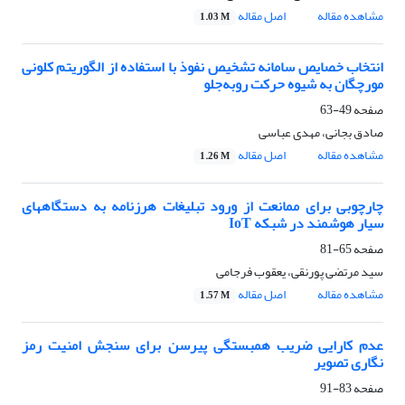
مشاهده مقاله
اصل مقاله
1.03 M
انتخاب خصایص سامانه تشخیص نفوذ با استفاده از الگوریتم کلونی
مورچگان به شیوه حرکت روبه‌جلو
صفحه
49-63
صادق بجانی، مهدی عباسی
مشاهده مقاله
اصل مقاله
1.26 M
چارچوبی برای ممانعت از ورود تبلیغات هرزنامه به دستگاههای
سیار هوشمند در شبکه IoT
صفحه
65-81
سید مرتضی پورنقی، یعقوب فرجامی
مشاهده مقاله
اصل مقاله
1.57 M
عدم کارایی ضریب همبستگی پیرسن برای سنجش امنیت رمز
نگاری تصویر
صفحه
83-91