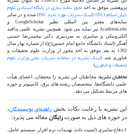
این نشریه بر اساس ابلاغیه مورخ 1398/3/5 به عنوان نشریه
مجوز نمایه سازی در پایگاه استنادی علوم
پژوهشی موفق به اخذ
جهان اسلام (ISC)
لینک نشریات مورد تایید ISC
(
) شده و در سایر
نمایه‌های معتبر بین المللی نظیر GoogleScholar و
Academia.edu نیز نمایه می شود. همچنین نشریه علمی پدافند
الکترونیکی و سایبری به سردبیری دکتر محمدرضا حسنی
آهنگر (استاد دانشگاه جامع امام حسین(ع)) از شماره بهار سال
1392 به بعد موفق به اخذ مجوز از وزارت علوم تحقیقات و
لینک نشریه در سامانه نشریات علمی وزارت علوم
فناوری شد. (
تحقیقات و فناوری
)
مخاطبان نشریه:
مخاطبان این نشریه را محققان، اعضای هیأت
علمی دانشگاه‌ها، متخصصان رشته های برق، کامپیوتر و حوزه
های مرتبط تشکیل می دهد.
راهنمای نویسندگان
این نشریه با رعایت نکات بخش
،
رایگان
در حوزه های ذیل به صورت
مقاله می پذیرد:
1-دفاع سایبری (امنیت داده، تهدیدات نرم افزار، سیستم عامل،