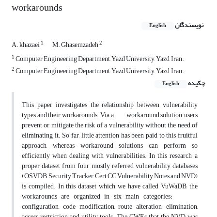
workarounds
نویسندگان
English
1
2
A. khazaei
M. Ghasemzadeh
1
Computer Engineering Department, Yazd University, Yazd, Iran.
2
Computer Engineering Department, Yazd University, Yazd, Iran.
چکیده
English
This paper investigates the relationship between vulnerability
types and their workarounds. Via a workaround solution, users
prevent or mitigate the risk of a vulnerability without the need of
eliminating it. So far, little attention has been paid to this fruitful
approach, whereas workaround solutions can perform so
efficiently when dealing with vulnerabilities. In this research, a
proper dataset from four mostly referred vulnerability databases
(OSVDB, Security Tracker, Cert CC Vulnerability Notes and NVD)
is compiled. In this dataset which we have called VuWaDB, the
workarounds are organized in six main categories:
configuration, code modification, route alteration, elimination,
access restriction and utility tools. The CWEs that the NVD was