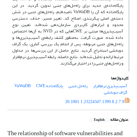
پایگاه‌داده‌ی جدید برای راه‌حل‌های جنبی تدوین گردید. در این
پایگاه‌داده‌ که آن را VuWaDB نامیده‌ایم، راه‌حل‌های جنبی در شش
دسته‌ی اصلی پیکربندی، اصلاح کد، تغییر مسیر، حذف، دسترسی
محدود و ابزارهای کاربردی سازمان‌دهی شده‌اند. تعیین نوع
آسیب‌پذیری‌ها مبتنی بر CWEهایی که در NVD به آن‌ها اختصاص
داده شده، صورت گرفت. به‌منظور کشف رابطه‌ی آسیب‌پذیری‌ها و
راه‌حل‌های جنبی مربوطه، پس از انجام یک بررسی‌ آماری، یک گراف
دوبخشی استخراج گردید. نتایج حاصل از این بررسی‌ها در جداول
مرتبط ارائه و تحلیل شده‌اند. نتایج حاصله، رابطه آسیب‌پذیری نرم‌افزار
و راه‌حل‌های جنبی را در اختیار می‌گذارند.
کلیدواژه‌ها
آسیب‌پذیری‌ نرم‌افزار
راه‌حل جنبی
پایگاه‌داده VuWaDB
CWE
گراف دوبخشی
20.1001.1.23224347.1399.8.2.7.9
عنوان مقاله
English
The relationship of software vulnerabilities and