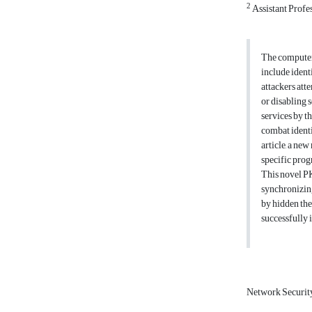
2
Assistant Profe
The computer 
include identi
attackers att
or disabling 
services by th
combat identi
article, a new
specific prog
This novel PK
synchronizing
by hidden the
successfully
Network Securit