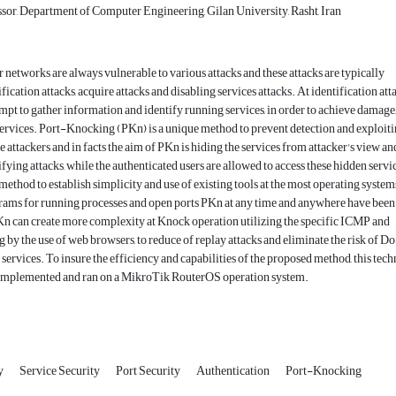
ssor, Department of Computer Engineering, Gilan University, Rasht, Iran
networks are always vulnerable to various attacks and these attacks are typically
fication attacks, acquire attacks and disabling services attacks. At identification atta
empt to gather information and identify running services, in order to achieve damage
services. Port-Knocking (PKn) is a unique method to prevent detection and exploit
e attackers and in facts the aim of PKn is hiding the services from attacker's view an
fying attacks, while the authenticated users are allowed to access these hidden servic
 method to establish simplicity and use of existing tools at the most operating system
rams for running processes and open ports PKn at any time and anywhere have been
n can create more complexity at Knock operation utilizing the specific ICMP and
 by the use of web browsers, to reduce of replay attacks and eliminate the risk of Do
 services. To insure the efficiency and capabilities of the proposed method, this tech
 implemented and ran on a MikroTik RouterOS operation system.
y
Service Security
Port Security
Authentication
Port-Knocking