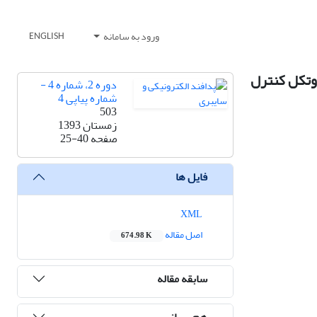
ورود به سامانه
ENGLISH
ی پروتکل کنترل
دوره 2، شماره 4 -
شماره پیاپی 4
503
زمستان 1393
صفحه
25-40
فایل ها
XML
اصل مقاله
674.98 K
سابقه مقاله
هم رسانی