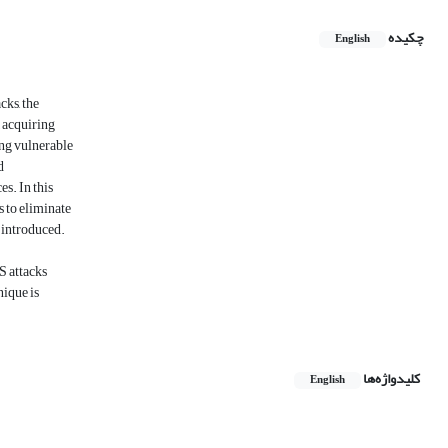
چکیده
English
cks, the
, acquiring
ing vulnerable
d
es. In this
s to eliminate
 introduced.
S attacks
nique is
کلیدواژه‌ها
English