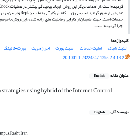
گردیده است. از اهداف دیگر این روش، ایجاد پیچیدگی بیشتر در عملیات Knock با بکارگیری از ویژگی های خاص پروتکل ICMP و استفاده
همزمان از مرورگرهای اینترنتی جهت کاهش کارآیی حملات Replay و از بین بردن مخاطرات ناشی از حملات DoS با مخفی نگه داشتن
خدمات است. جهت اطمینان از کارآیی و قابلیت های ارائه شده، این روش با موفقیت بر روی سیستم عامل OS
اجرا گردیده است.
کلیدواژه‌ها
امنیت شبکه
امنیت خدمات
امنیت پورت
احراز هویت
پورت-ناکینگ
20.1001.1.23224347.1393.2.4.18.2
عنوان مقاله
English
strategies using hybrid of the Internet Control
نویسندگان
English
pus, Rasht, Iran