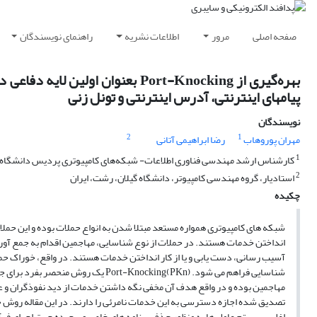
صفحه اصلی
مرور
اطلاعات نشریه
راهنمای نویسندگان
بهره‌گیری از Port-Knocking بعنوا
پیامهای اینترنتی، آدرس اینترنتی و تونل زنی
نویسندگان
2
1
مهران پوروهاب
رضا ابراهیمی آتانی
1
کارشناس ارشد مهندسی فناوری اطلاعات- شبکه‌های کامپیوتری پردیس دانشگاه گ
2
استادیار، گروه مهندسی کامپیوتر، دانشگاه گیلان، رشت، ایران
چکیده
شبکه های کامپیوتری همواره مستعد مبتلا شدن به انواع حملات بوده و این حمل
انداختن خدمات هستند. در حملات از نوع شناسایی، مهاجمین اقدام به جمع آور
آسیب رسانی، دست یابی و یا از کار انداختن خدمات هستند. در واقع، خوراک حم
شناسایی فراهم می شود. Port-Knocking(PKn) یک روش منحصر بفرد برای جلوگیری از کشف و بهره برداری از خدمات آسیب پذیر توسط
مهاجمین بوده و در واقع هدف آن مخفی نگه داشتن خدمات از دید نفوذگران و ع
تصدیق شده اجازه دسترسی به این خدمات نامرئی را دارند. در این مقاله روش ج
اغلب سیستم عامل ها به منظور حذف برنامه های خاص و پیچیده جهت اجرای فرآیند PKn و باز کردن پورت ها در هر زمان و هر کجا