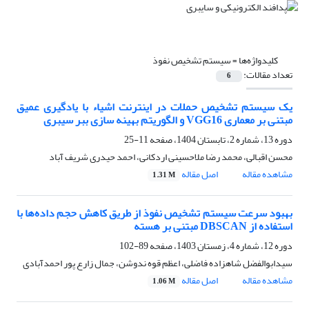
کلیدواژه‌ها =
سیستم تشخیص نفوذ
تعداد مقالات:
6
یک سیستم تشخیص حملات در اینترنت اشیاء با یادگیری عمیق
مبتنی بر معماری VGG16 و الگوریتم بهینه سازی ببر سیبری
دوره 13، شماره 2، تابستان 1404، صفحه
11-25
محسن اقبالی، محمد رضا ملاحسینی اردکانی، احمد حیدری شریف آباد
مشاهده مقاله
اصل مقاله
1.31 M
بهبود سرعت سیستم تشخیص نفوذ از طریق کاهش حجم داده‌ها با
استفاده از DBSCAN مبتنی بر هسته
دوره 12، شماره 4، زمستان 1403، صفحه
89-102
سیدابوالفضل شاهزاده فاضلی، اعظم قوه ندوشن، جمال زارع پور احمدآبادی
مشاهده مقاله
اصل مقاله
1.06 M