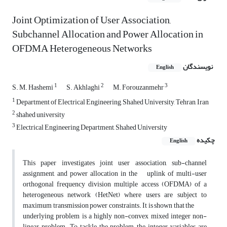
Joint Optimization of User Association,
Subchannel Allocation and Power Allocation in
OFDMA Heterogeneous Networks
نویسندگان
English
1
2
3
S. M. Hashemi
S. Akhlaghi
M. Forouzanmehr
1
Department of Electrical Engineering, Shahed University, Tehran, Iran
2
shahed university
3
Electrical Engineering Department, Shahed University
چکیده
English
This paper investigates joint user association, sub-channel
assignment, and power allocation in the uplink of multi-user
orthogonal frequency division multiple access (OFDMA) of a
heterogeneous network (HetNet) where users are subject to
maximum transmission power constraints. It is shown that the
underlying problem is a highly non-convex mixed integer non-
linear problem. To tackle the problem, the integer variables are