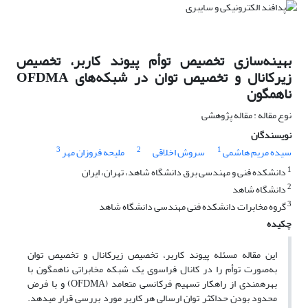
بهینه‌سازی تخصیص توأم پیوند کاربر، تخصیص
زیرکانال و تخصیص توان در شبکه‌های OFDMA
ناهمگون
نوع مقاله : مقاله پژوهشی
نویسندگان
3
2
1
سیده مریم هاشمی
سروش اخلاقی
ملیحه فروزان مهر
1
دانشکده فنی و مهندسی برق دانشگاه شاهد، تهران، ایران
2
دانشگاه شاهد
3
گروه مخابرات دانشکده فنی مهندسی دانشگاه شاهد
چکیده
این مقاله مسئله پیوند کاربر، تخصیص زیرکانال و تخصیص توان
به‌صورت توأم را در کانال فراسوی یک شبکه مخابراتی ناهمگون با
بهره­مندی از راهکار تسهیم فرکانسی متعامد (OFDMA) و با فرض
محدود بودن حداکثر توان ارسالی هر کاربر مورد بررسی قرار می­دهد.