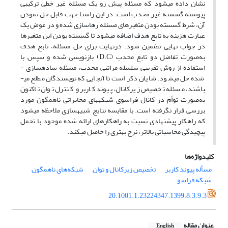
نشان داده می­شود که مسئله پیش رو یک مسئله غیر خطی ترکیبی
پیوسته گسسته غیر محدب است. در این راستا جهت قابل حل نمودن
آن، شرط گسسته بودن متغیرهای مسئله رهاسازی شده و در عوض یک
عبارت هزینه به تابع هدف اضافه می­شود تا گسسته بودن این متغیرها
در جواب نهایی تضمین شود. درنهایت برای حل مسئله، تابع هدف
به‌صورت تفاضل دو تابع محدب (D.C) بازنویسی شده و سپس با
استفاده از روش تقریبی سلسله مراتبی محدب، مسئله ساده­سازی ­
شده حل می­شود. شایان ذکر است تا آنجایی که نویسندگان مطلع می­
باشند، مسئله تخصیص زیرکانال، پیوند کاربر و کنترل توان تاکنون
به‌صورت توأم در کانال فراسوی شبکه­ها­ی مخابراتی ناهمگون مورد
بررسی قرار نگرفته است. با مقایسه نتایج شبیه­سازی ملاحظه می­شود
که راهکار پیشنهادی نسبت به راهکارهای ارائه ‌شده موجود با تحمل
پیچیدگی محاسباتی بالاتر، نرخ بهتری را حاصل می­کند.
کلیدواژه‌ها
مسأله پیوند کاربر‍‍‍‍‍‍‍
تخصیص زیرکانال و توان
شبکه‌های ناهمگون
شبکه فراسو
20.1001.1.23224347.1399.8.3.9.3
عنوان مقاله
English