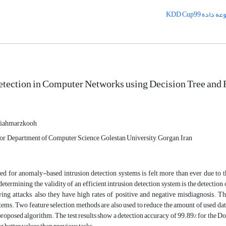
داده KDD Cup99
etection in Computer Networks using Decision Tree and 
 Siahmarzkooh
or, Department of Computer Science, Golestan University, Gorgan, Iran
eed for anomaly-based intrusion detection systems is felt more than ever due to 
 determining the validity of an efficient intrusion detection system is the detection 
ng attacks, also they have high rates of positive and negative misdiagnosis. Th
tems. Two feature selection methods are also used to reduce the amount of used da
proposed algorithm. The test results show a detection accuracy of 99.89% for the DoS