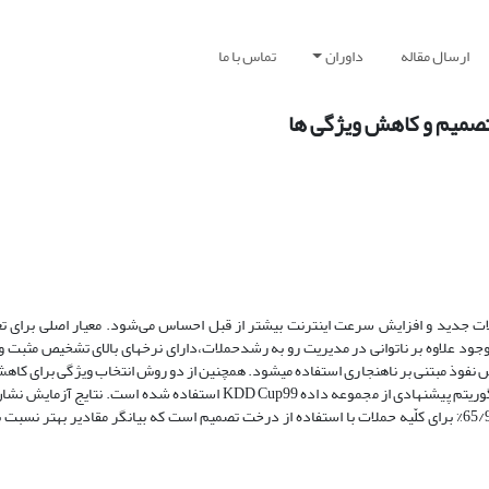
ارسال مقاله
داوران
تماس با ما
 تصمیم و کاهش ویژگی ها
لات جدید و افزایش سرعت اینترنت بیشتر از قبل احساس می‌شود. معیار اصلی برای تع
د علاوه بر ناتوانی در مدیریت رو به رشدحملات،دارای نرخ­های بالای تشخیص مثبت 
های استفاده شده برای تشخیص و دسته­بندی استفاده می­شود. برای ارزیابی الگوریتم پیشنهادی از مجموعه داده KDD Cup99 است
دقّت تشخیص برای حملهDoS به میزان89/99% و به‌طورمیانگین میزان دقّت 65/94% برای کلّیه حملات با استفاده از درخت تصمیم است که بیانگر مقادیر 