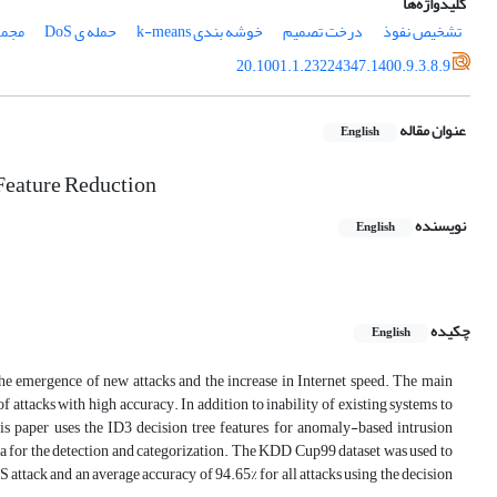
کلیدواژه‌ها
تشخیص نفوذ
درخت تصمیم
خوشه بندی k-means
حمله ی DoS
مجموعه 
20.1001.1.23224347.1400.9.3.8.9
عنوان مقاله
English
Feature Reduction
نویسنده
English
چکیده
English
the emergence of new attacks and the increase in Internet speed. The main
of attacks with high accuracy. In addition to inability of existing systems to
is paper uses the ID3 decision tree features for anomaly-based intrusion
ta for the detection and categorization. The KDD Cup99 dataset was used to
 attack and an average accuracy of 94.65% for all attacks using the decision