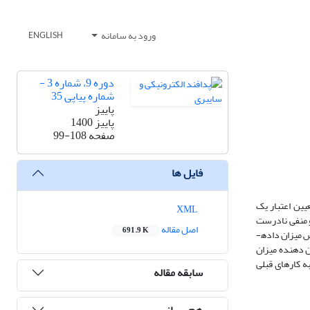
ورود به سامانه
ENGLISH
دوره 9، شماره 3 -
شماره پیاپی 35
پاییز
پاییز 1400
صفحه
99-108
فایل ها
یین اعتبار یک
XML
و منفی نادرست
اصل مقاله
691.9 K
نیز می­باشند. در این مقاله از ویژگی­هایدرخت تصمیمID3 برای سیستم­های تشخیص نفوذ مبتنی بر ناهنجاری استفاده می­شود. همچنین از دو روش انتخاب ویژگی برای کاهش میزان داده­
فاده شده است. نتایج آزمایش نشان دهنده میزان
بهتر نسبت به کارهای قبلی
سابقه مقاله
هم رسانی