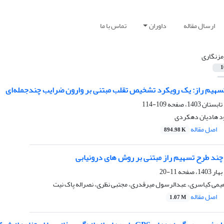
ارسال مقاله
داوران
تماس با ما
مزنگاری
1
سهیم راز: یک رویکرد تشخیص تقلب مبتنی بر وارون ضرایب چندجمله‌ای
109-114
د هادیان دهکردی
اصل مقاله
894.98 K
چند طرح تسهیم راز مبتنی بر روش های درونیابی
11-20
هیمی کیاسری، عبدالرسول میرقدری، مجتبی نظری، نصراله پاک نیت
اصل مقاله
1.07 M