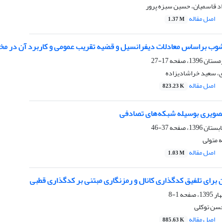
د قاسمیان، حسین سبزه پرور
اصل مقاله
1.37 M
ب براساس معادلات دیفرانسیل و قضیه تقریب عمومی و کاربرد آن در مخاب
17-27
 سعید خراشادیزاده
اصل مقاله
823.23 K
صویری بوسیله شبکه‌های تصادفی
37-46
 متولی
اصل مقاله
1.03 M
 برای تلفیق کدگذاری کانال و رمزنگاری مبتنی بر کدگذاری قطبی
1-8
سن توکلی
اصل مقاله
885.63 K