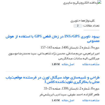
کلیدواژه‌ها =
ناوبری
تعداد مقالات:
2
بهبود ناوبری INS/GPS در زمان قطعی GPS با استفاده از هوش
مصنوعی
دوره 9، شماره 2، تابستان 1400، صفحه
143-157
امیر ابراهیمی، مریم صادقی، محسن نژادشاهبداغی، سید محمدرضا موسوی
میرکلایی، الهه سادات عبدالکریمی
مشاهده مقاله
اصل مقاله
1.89 M
طراحی و شبیه‌سازی مولد سیگنال لورن در فرستنده موقعیت‌یاب
محلی با به‌کارگیری تقویت‌کننده کلاس I
دوره 8، شماره 2، تابستان 1399، صفحه
25-33
طاهر آقازاده، احمد عفیفی، سید ادیب ابریشمی فر
مشاهده مقاله
اصل مقاله
1.43 M